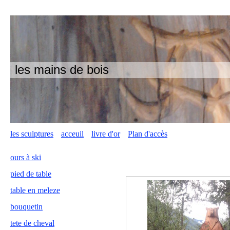
les mains de bois
les sculptures
acceuil
livre d'or
Plan d'accès
ours à ski
pied de table
table en meleze
bouquetin
tete de cheval