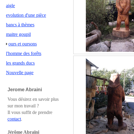
aigle
evolution d'une pièce
bancs à thèmes
maitre goupil
ours et oursons
l'homme des forêts
les grands ducs
Nouvelle page
Jerome Abraini
Vous désirez en savoir plus
sur mon travail ?
Il vous suffit de prendre
contact
.
Jérôme Abraïni