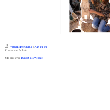
Version imprimable
|
Plan du site
© les mains de bois
Site créé avec
IONOS MyWebsite
.